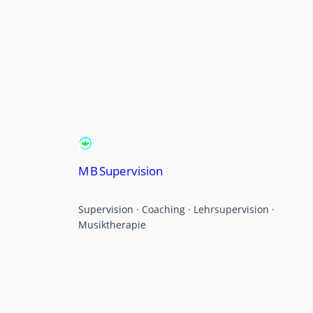
M B Supervision
Supervision · Coaching · Lehrsupervision ·
Musiktherapie