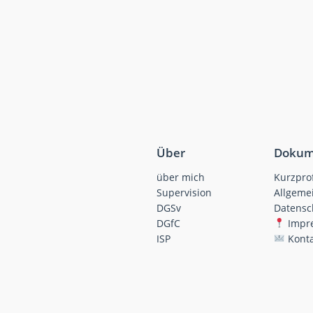
Über
Dokum
über mich
Kurzprof
Supervision
Allgeme
DGSv
Datensc
DGfC
Impr
ISP
Konta