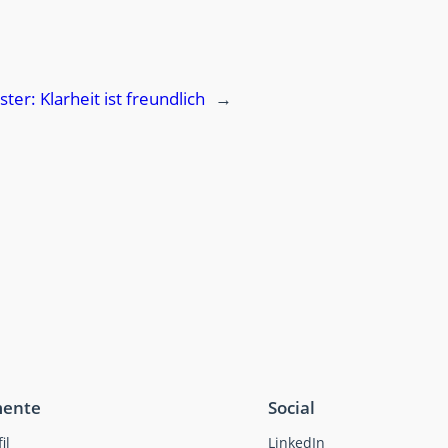
ster:
Klarheit ist freundlich
→
ente
Social
il
LinkedIn