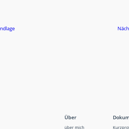
undlage
Näch
Über
Dokum
über mich
Kurzprof