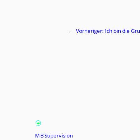
←
Vorheriger:
Ich bin die Gr
M B Supervision