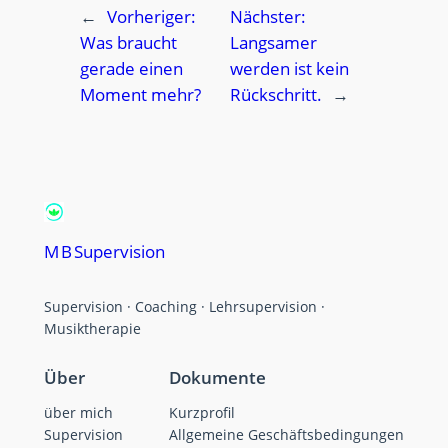
←
Vorheriger:
Nächster:
Was braucht
Langsamer
gerade einen
werden ist kein
Moment mehr?
Rückschritt.
→
M B Supervision
Supervision · Coaching · Lehrsupervision ·
Musiktherapie
Über
Dokumente
über mich
Kurzprofil
Supervision
Allgemeine Geschäftsbedingungen